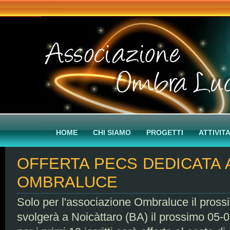
HOME
CHI SIAMO
PROGETTI
ATTIVITA
OFFERTA PECS DEDICATA 
OMBRALUCE
Solo per l'associazione Ombraluce il pros
svolgerà a Noicàttaro (BA) il prossimo 05